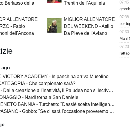
07:45
o Berlasso della
Trentin dell’Aquileia
grande
07:38
IOR ALLENATORE
MIGLIOR ALLENATORE
per to
RZO - Fabio
DEL WEEKEND - Attilio
07:30
noni dell'Ancona
Da Pieve dell'Aviano
Ma il 
07:23
izie
l'atta
5 ago
 VICTORY ACADEMY - In panchina arriva Musolino
ATEGORIA - Che campionato sarà?
lla creazione all'inattività, il Paludea non si iscrive alla Terza categoria
NAGGIO - Nardi torna a San Daniele
BANNIA - Turchetto: "Dassiè scelta intelligente. Costruito una squadra esperta"
 - Gobbo: "Se ci sarà l'occasione proveremo a salire. Franco Martin? Un vincente"
ago