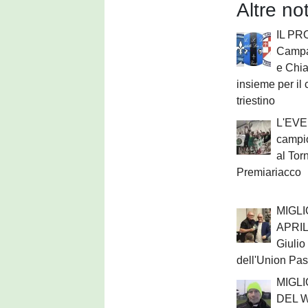
Altre no
IL PR
Campa
e Chi
insieme per il 
triestino
L'EVE
campi
al Tor
Premiariacco
MIGL
APRIL
Giulio
dell'Union Pa
MIGL
DEL 