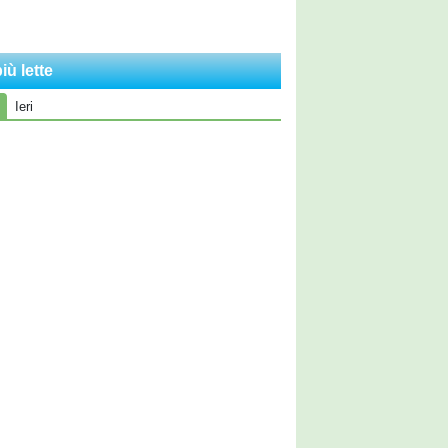
iù lette
Ieri