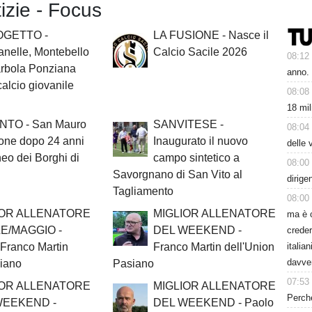
tizie - Focus
OGETTO -
LA FUSIONE - Nasce il
nelle, Montebello
Calcio Sacile 2026
08:12
arbola Ponziana
anno.
calcio giovanile
08:08
18 mil
NTO - San Mauro
SANVITESE -
08:04
one dopo 24 anni
Inaugurato il nuovo
delle 
neo dei Borghi di
campo sintetico a
08:00
Savorgnano di San Vito al
dirige
Tagliamento
08:00
IOR ALLENATORE
MIGLIOR ALLENATORE
ma è 
E/MAGGIO -
DEL WEEKEND -
creder
italia
 Franco Martin
Franco Martin dell'Union
davve
siano
Pasiano
07:53
IOR ALLENATORE
MIGLIOR ALLENATORE
Perché
WEEKEND -
DEL WEEKEND - Paolo