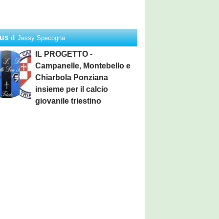
us
di Jessy Specogna
IL PROGETTO -
Campanelle, Montebello e
Chiarbola Ponziana
insieme per il calcio
giovanile triestino