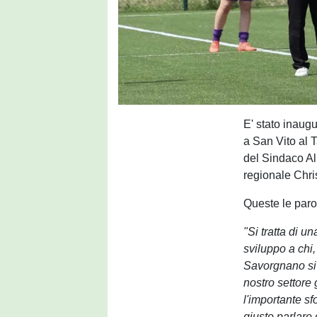
E' stato inaug
a San Vito al 
del Sindaco Al
regionale Chri
Queste le paro
"Si tratta di u
sviluppo a chi,
Savorgnano si 
nostro settore
l'importante s
giusto parlare 