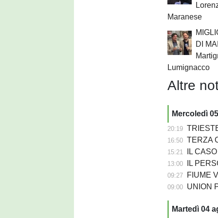
Lorenz
Maranese
MIGL
DI MA
Martig
Lumignacco
Altre not
Mercoledì 0
TRIESTE
20:19
TERZA C
16:50
IL CASO - Da
15:21
IL PERSO
13:00
FIUME VENETO 
09:27
UNION PASIANO
09:00
Martedì 04 