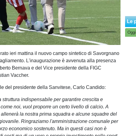
Le p
Oggi
urato ieri mattina il nuovo campo sintetico di Savorgnano
Tagliamento. L'inaugurazione è avvenuta alla presenza
berto Bernava e del Vice presidente della FIGC
stian Vaccher.
le del presidente della Sanvitese, Carlo Candido:
na struttura indispensabile per garantire crescita e
 come noi, vuol proporre un certo livello di calcio. A
allenerà la nostra prima squadra e alcune squadre del
 giovanile. Ringraziamo l'amministrazione comunale per
forzo economico sostenuto. Ma in questi casi non è
di costi ma di un vero e proprio investimento nello sport