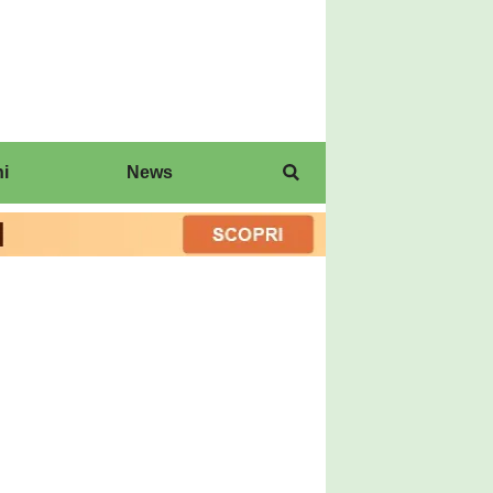
i
News