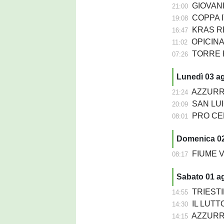
GIOVANIL
21:00
COPPA IT
19:08
KRAS REP
16:47
OPICINA -
11:02
TORRE PN
07:26
Lunedì 03 a
AZZURRA 
21:24
SAN LUIG
20:09
PRO CERVI
08:01
Domenica 0
FIUME VEN
08:17
Sabato 01 a
TRIESTIN
14:55
IL LUTTO
14:30
AZZURRA P
14:15