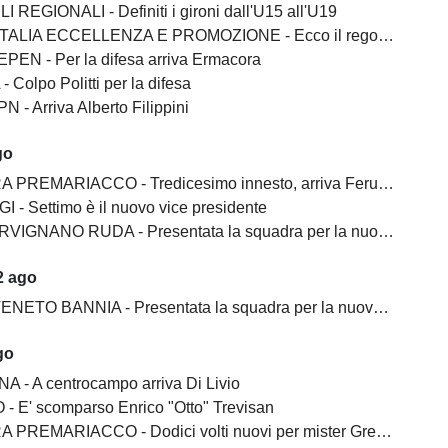
I REGIONALI - Definiti i gironi dall'U15 all'U19
ALIA ECCELLENZA E PROMOZIONE - Ecco il regolamento
EN - Per la difesa arriva Ermacora
 Colpo Politti per la difesa
 - Arriva Alberto Filippini
go
PREMARIACCO - Tredicesimo innesto, arriva Feruglio
I - Settimo è il nuovo vice presidente
GNANO RUDA - Presentata la squadra per la nuova stagione
2 ago
ETO BANNIA - Presentata la squadra per la nuova stagione
go
A - A centrocampo arriva Di Livio
 - E' scomparso Enrico "Otto" Trevisan
REMARIACCO - Dodici volti nuovi per mister Gregoratti