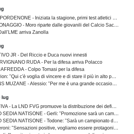
ug
ENONE - Iniziata la stagione, primi test atletici al De Marchi
AGGIO - Moro riparte dalle giovanili del Calcio Sacile 2026
all’LME arriva Zanolla
ug
O JR - Del Riccio e Duca nuovi innesti
VIGNANO RUDA - Per la difesa arriva Polacco
FREDDA - Colpo Tomasi per la difesa
: "Qui c'è voglia di vincere e di stare il più in alto possibile"
NE - Alessio: "Per me è una grande occasione, qua c'è l'obiettivo di vincere"
 lug
LND FVG promuove la distribuzione dei defibrillatori semiautomatici esterni nelle strutture sportive regionali
NATISONE - Gerli: "Promozione sarà un campionato diverso da quello dell'anno scorso"
 NATISONE - Todone: "Sarà un campionato difficile, punto ai primi posti"
oni: "Sensazioni positive, vogliamo essere protagonisti"