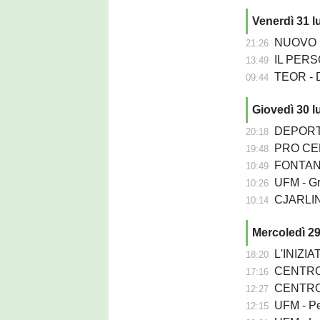
Venerdì 31 l
NUOVO PORD
21:26
IL PERSON
13:49
TEOR - D
09:44
Giovedì 30 l
DEPORTIV
20:18
PRO CER
19:48
FONTANA
10:49
UFM - Grion
10:26
CJARLINS MUZA
10:14
Mercoledì 29
L'INIZIATIVA - La 
18:20
CENTRO SEDIA 
17:16
CENTRO SEDIA
12:27
UFM - Per
12:15