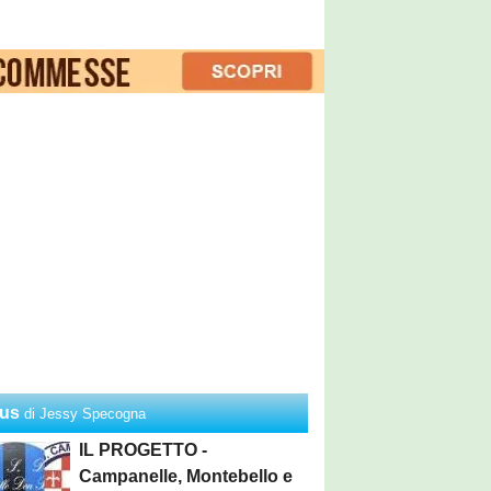
us
di Jessy Specogna
IL PROGETTO -
Campanelle, Montebello e