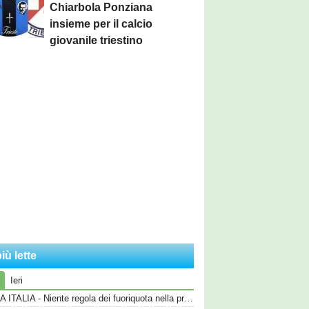
Chiarbola Ponziana
insieme per il calcio
giovanile triestino
iù lette
Ieri
COPPA ITALIA - Niente regola dei fuoriquota nella prima fase