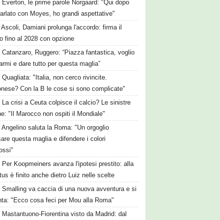
Everton, le prime parole Norgaard: "Qui dopo
arlato con Moyes, ho grandi aspettative"
Ascoli, Damiani prolunga l'accordo: firma il
o fino al 2028 con opzione
Catanzaro, Ruggero: “Piazza fantastica, voglio
iarmi e dare tutto per questa maglia”
Quagliata: "Italia, non cerco rivincite.
nese? Con la B le cose si sono complicate"
La crisi a Ceuta colpisce il calcio? Le sinistre
he: "Il Marocco non ospiti il Mondiale"
Angelino saluta la Roma: "Un orgoglio
are questa maglia e difendere i colori
rossi"
Per Koopmeiners avanza l'ipotesi prestito: alla
us è finito anche dietro Luiz nelle scelte
Smalling va caccia di una nuova avventura e si
nta: "Ecco cosa feci per Mou alla Roma"
Mastantuono-Fiorentina visto da Madrid: dal