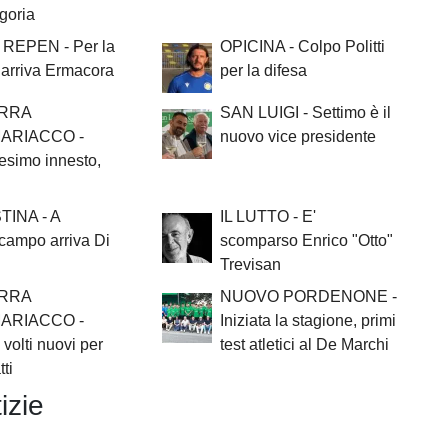
egoria
REPEN - Per la
OPICINA - Colpo Politti
 arriva Ermacora
per la difesa
RRA
SAN LUIGI - Settimo è il
ARIACCO -
nuovo vice presidente
esimo innesto,
TINA - A
IL LUTTO - E'
campo arriva Di
scomparso Enrico "Otto"
Trevisan
RRA
NUOVO PORDENONE -
ARIACCO -
Iniziata la stagione, primi
 volti nuovi per
test atletici al De Marchi
ti
izie