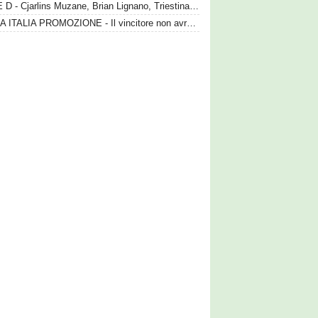
SERIE D - Cjarlins Muzane, Brian Lignano, Triestina e LME nel girone C
COPPA ITALIA PROMOZIONE - Il vincitore non avrà il posto ai play-off