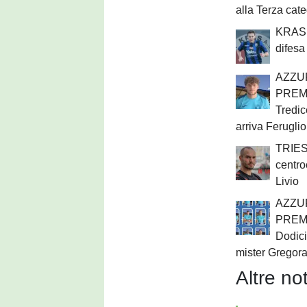
alla Terza cat
KRAS 
difesa
AZZU
PREM
Tredic
arriva Feruglio
TRIES
centro
Livio
AZZU
PREM
Dodici
mister Gregorat
Altre not