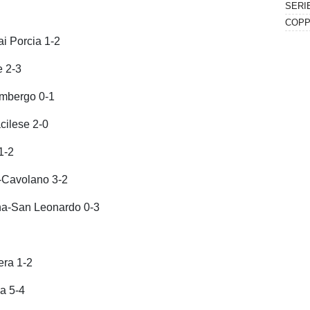
i Porcia 1-2
e 2-3
imbergo 0-1
cilese 2-0
1-2
-Cavolano 3-2
na-San Leonardo 0-3
era 1-2
a 5-4