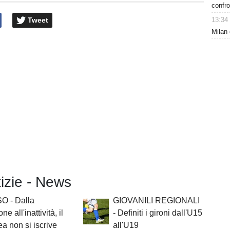
confro
Tweet
13:34
Milan 
tizie - News
O - Dalla
GIOVANILI REGIONALI
ne all'inattività, il
- Definiti i gironi dall'U15
a non si iscrive
all'U19