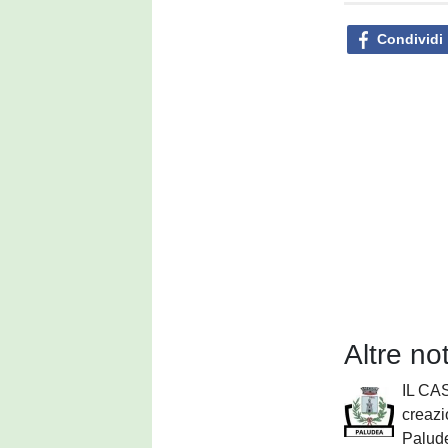
Condividi
Altre no
IL CAS
creazio
Palude