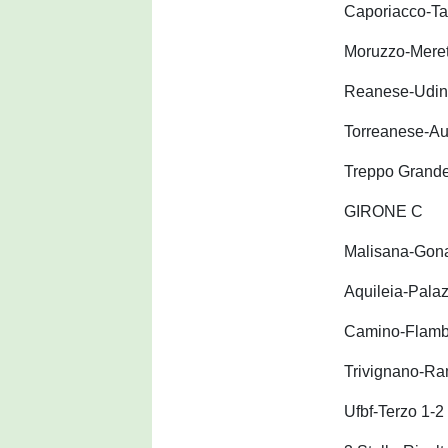
Caporiacco-Ta
Moruzzo-Meret
Reanese-Udine
Torreanese-Au
Treppo Grand
GIRONE C
Malisana-Gona
Aquileia-Palaz
Camino-Flamb
Trivignano-Ra
Ufbf-Terzo 1-2