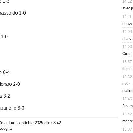
o 1-3
14:12
aver p
rassoldo 1-0
14:11
rinnov
14:04
 1-0
rilanc
14:00
Cremo
13:57
iberic
o 0-4
13:52
oraro 2-0
indoss
giallo
a 3-2
13:46
Juvent
panelle 3-3
13:42
racco
Data:
Lun 27 ottobre 2025 alle 08:42
pecogna
13:37