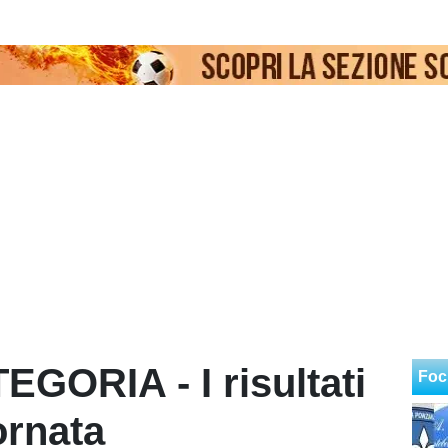
ORIA - I risultati
Foc
ornata