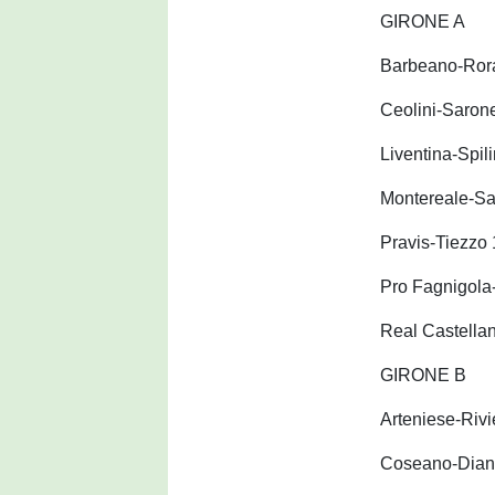
GIRONE A
Barbeano-Rora
Ceolini-Saron
Liventina-Spil
Montereale-Sa
Pravis-Tiezzo 
Pro Fagnigola
Real Castella
GIRONE B
Arteniese-Rivi
Coseano-Dian