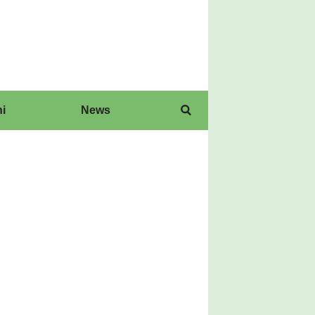
i
News