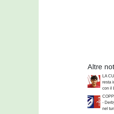
Altre no
LA CU
resta 
con il
COPPA
- Derb
nel tu