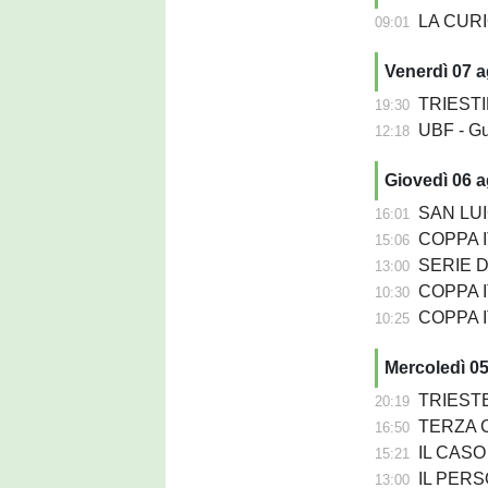
LA CURIOS
09:01
Venerdì 07 
TRIESTIN
19:30
UBF - Gu
12:18
Giovedì 06 
SAN LUIG
16:01
COPPA ITA
15:06
SERIE D - 
13:00
COPPA IT
10:30
COPPA ITA
10:25
Mercoledì 0
TRIESTE
20:19
TERZA C
16:50
IL CASO - Da
15:21
IL PERSO
13:00