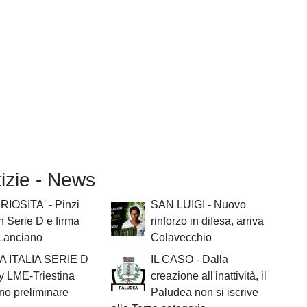
tizie - News
RIOSITA' - Pinzi
SAN LUIGI - Nuovo
in Serie D e firma
rinforzo in difesa, arriva
 Lanciano
Colavecchio
 ITALIA SERIE D
IL CASO - Dalla
y LME-Triestina
creazione all'inattività, il
rno preliminare
Paludea non si iscrive