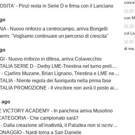
concen
ITA' - Pinzi resta in Serie D e firma con il Lanciano
11:25
con M
ago
11:19
A - Nuovo rinforzo a centrocampo, arriva Bongelli
col Li
erin: "Vogliamo continuare un percorso di crescita"
11:15
di me,
ago
I - Nuovo rinforzo in difesa, arriva Colavecchio
LIA SERIE D - Derby LME-Triestina nel turno preliminare
Cjarlins Muzane, Brian Lignano, Triestina e LME nel girone C
ALIA - Niente regola dei fuoriquota nella prima fase
LIA PROMOZIONE - Il vincitore non avrà il posto ai play-off
5 ago
 VICTORY ACADEMY - In panchina arriva Musolino
ATEGORIA - Che campionato sarà?
lla creazione all'inattività, il Paludea non si iscrive alla Terza categoria
NAGGIO - Nardi torna a San Daniele