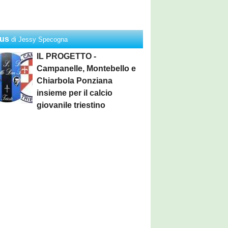
us
di Jessy Specogna
IL PROGETTO -
Campanelle, Montebello e
Chiarbola Ponziana
insieme per il calcio
giovanile triestino