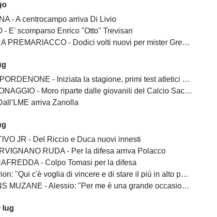
go
A - A centrocampo arriva Di Livio
 - E' scomparso Enrico "Otto" Trevisan
REMARIACCO - Dodici volti nuovi per mister Gregoratti
ug
ENONE - Iniziata la stagione, primi test atletici al De Marchi
AGGIO - Moro riparte dalle giovanili del Calcio Sacile 2026
all’LME arriva Zanolla
ug
O JR - Del Riccio e Duca nuovi innesti
VIGNANO RUDA - Per la difesa arriva Polacco
FREDDA - Colpo Tomasi per la difesa
: "Qui c'è voglia di vincere e di stare il più in alto possibile"
NE - Alessio: "Per me è una grande occasione, qua c'è l'obiettivo di vincere"
 lug