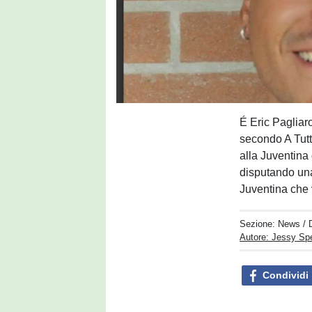
É Eric Pagliar
secondo A Tut
alla Juventina 
disputando una
Juventina che 
Sezione:
News
/ 
Autore: Jessy S
Condividi