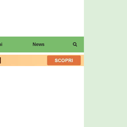
i
News