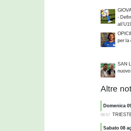
GIOVA
- Defin
all'U1
OPICIN
per la
SAN LU
nuovo 
Altre not
Domenica 0
TRIESTE V
08:57
Sabato 08 a