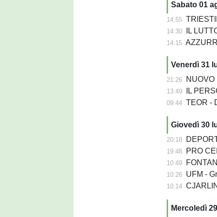
Sabato 01 a
TRIESTIN
14:55
IL LUTTO
14:30
AZZURRA P
14:15
Venerdì 31 l
NUOVO PORD
21:26
IL PERSON
13:49
TEOR - D
09:44
Giovedì 30 l
DEPORTIV
20:18
PRO CER
19:48
FONTANA
10:49
UFM - Grion
10:26
CJARLINS MUZA
10:14
Mercoledì 29