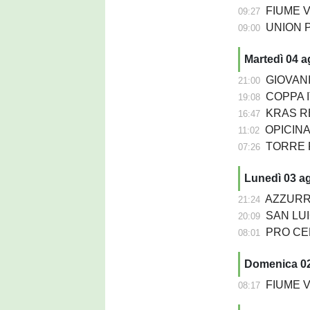
FIUME VENETO 
09:27
UNION PASIANO
09:00
Martedì 04 
GIOVANIL
21:00
COPPA IT
19:08
KRAS REP
16:47
OPICINA -
11:02
TORRE PN
07:26
Lunedì 03 a
AZZURRA 
21:24
SAN LUIG
20:09
PRO CERVI
08:01
Domenica 0
FIUME VEN
08:17