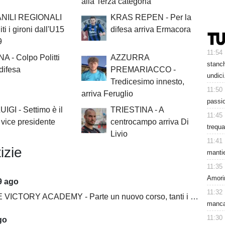
alla Terza categoria
NILI REGIONALI
KRAS REPEN - Per la
iti i gironi dall'U15
difesa arriva Ermacora
9
11:54
A - Colpo Politti
AZZURRA
stanc
 difesa
PREMARIACCO -
undici
Tredicesimo innesto,
11:50
arriva Feruglio
passio
IGI - Settimo è il
TRIESTINA - A
11:45
vice presidente
centrocampo arriva Di
trequa
Livio
11:41
izie
mantie
11:35
Amori
9 ago
11:32
ICTORY ACADEMY - Parte un nuovo corso, tanti i volti nuovi
mancat
11:30
go