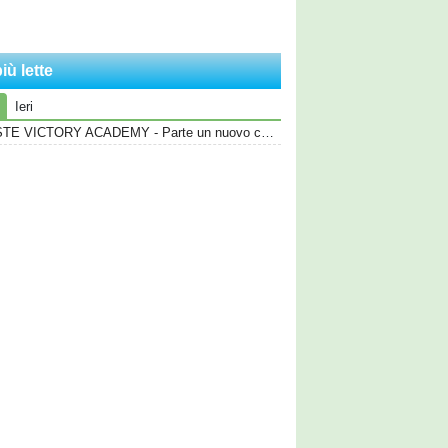
iù lette
Ieri
TRIESTE VICTORY ACADEMY - Parte un nuovo corso, tanti i volti nuovi