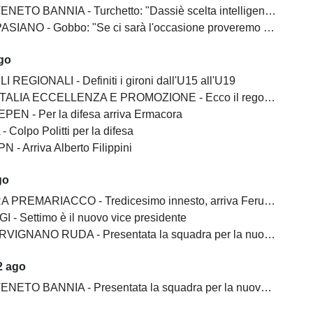
BANNIA - Turchetto: "Dassiè scelta intelligente. Costruito una squadra esperta"
 - Gobbo: "Se ci sarà l'occasione proveremo a salire. Franco Martin? Un vincente"
ago
I REGIONALI - Definiti i gironi dall'U15 all'U19
ALIA ECCELLENZA E PROMOZIONE - Ecco il regolamento
EN - Per la difesa arriva Ermacora
 Colpo Politti per la difesa
 - Arriva Alberto Filippini
go
PREMARIACCO - Tredicesimo innesto, arriva Feruglio
I - Settimo è il nuovo vice presidente
GNANO RUDA - Presentata la squadra per la nuova stagione
2 ago
ETO BANNIA - Presentata la squadra per la nuova stagione