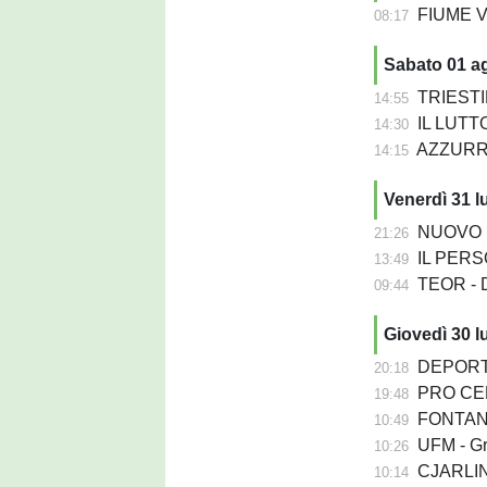
FIUME VEN
08:17
Sabato 01 a
TRIESTIN
14:55
IL LUTTO
14:30
AZZURRA P
14:15
Venerdì 31 l
NUOVO PORD
21:26
IL PERSON
13:49
TEOR - D
09:44
Giovedì 30 l
DEPORTIV
20:18
PRO CER
19:48
FONTANA
10:49
UFM - Grion
10:26
CJARLINS MUZA
10:14