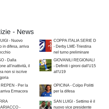
tizie - News
UIGI - Nuovo
COPPA ITALIA SERIE D
o in difesa, arriva
- Derby LME-Triestina
ecchio
nel turno preliminare
O - Dalla
GIOVANILI REGIONALI
ne all'inattività, il
- Definiti i gironi dall'U15
a non si iscrive
all'U19
egoria
REPEN - Per la
OPICINA - Colpo Politti
 arriva Ermacora
per la difesa
RRA
SAN LUIGI - Settimo è il
ARIACCO -
nuovo vice presidente