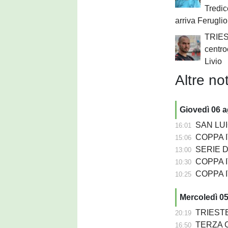
Tredic
arriva Feruglio
TRIES
centro
Livio
Altre not
Giovedì 06 
SAN LUIG
16:01
COPPA ITA
15:06
SERIE D - 
13:00
COPPA IT
10:30
COPPA ITA
10:25
Mercoledì 0
TRIESTE
20:19
TERZA C
16:50