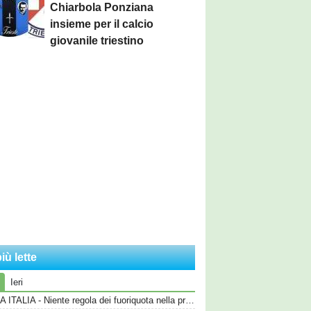
Chiarbola Ponziana
insieme per il calcio
giovanile triestino
iù lette
Ieri
COPPA ITALIA - Niente regola dei fuoriquota nella prima fase