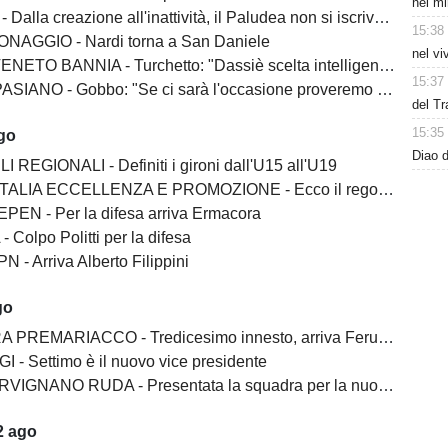
nel mi
lla creazione all'inattività, il Paludea non si iscrive alla Terza categoria
15:38
NAGGIO - Nardi torna a San Daniele
nel vi
BANNIA - Turchetto: "Dassiè scelta intelligente. Costruito una squadra esperta"
15:37
 - Gobbo: "Se ci sarà l'occasione proveremo a salire. Franco Martin? Un vincente"
del Tr
15:35
ago
Diao d
I REGIONALI - Definiti i gironi dall'U15 all'U19
ALIA ECCELLENZA E PROMOZIONE - Ecco il regolamento
EN - Per la difesa arriva Ermacora
 Colpo Politti per la difesa
 - Arriva Alberto Filippini
go
PREMARIACCO - Tredicesimo innesto, arriva Feruglio
I - Settimo è il nuovo vice presidente
GNANO RUDA - Presentata la squadra per la nuova stagione
2 ago