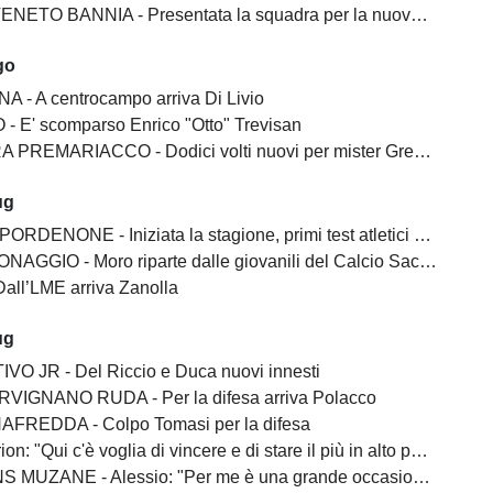
ETO BANNIA - Presentata la squadra per la nuova stagione
go
A - A centrocampo arriva Di Livio
 - E' scomparso Enrico "Otto" Trevisan
REMARIACCO - Dodici volti nuovi per mister Gregoratti
ug
ENONE - Iniziata la stagione, primi test atletici al De Marchi
AGGIO - Moro riparte dalle giovanili del Calcio Sacile 2026
all’LME arriva Zanolla
ug
O JR - Del Riccio e Duca nuovi innesti
VIGNANO RUDA - Per la difesa arriva Polacco
FREDDA - Colpo Tomasi per la difesa
: "Qui c'è voglia di vincere e di stare il più in alto possibile"
NE - Alessio: "Per me è una grande occasione, qua c'è l'obiettivo di vincere"