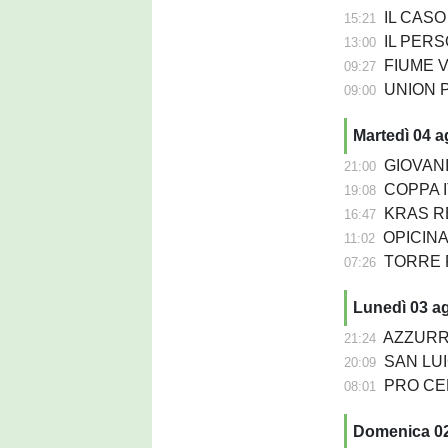
IL CASO - Da
15:21
IL PERSO
13:00
FIUME VENETO 
09:27
UNION PASIANO
09:00
Martedì 04 
GIOVANIL
21:00
COPPA IT
19:08
KRAS REP
16:47
OPICINA -
11:02
TORRE PN
07:26
Lunedì 03 a
AZZURRA 
21:24
SAN LUIG
20:09
PRO CERVI
08:01
Domenica 0