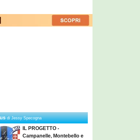
us
di Jessy Specogna
IL PROGETTO -
Campanelle, Montebello e