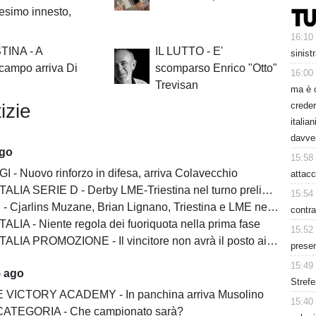
esimo innesto,
16:10
TINA - A
IL LUTTO - E'
sinist
campo arriva Di
scomparso Enrico "Otto"
16:00
Trevisan
ma è 
creder
izie
italia
davve
ago
15:58
I - Nuovo rinforzo in difesa, arriva Colavecchio
attacc
LIA SERIE D - Derby LME-Triestina nel turno preliminare
15:54
Cjarlins Muzane, Brian Lignano, Triestina e LME nel girone C
contra
ALIA - Niente regola dei fuoriquota nella prima fase
15:52
LIA PROMOZIONE - Il vincitore non avrà il posto ai play-off
presen
15:49
5 ago
Strefe
 VICTORY ACADEMY - In panchina arriva Musolino
15:40
ATEGORIA - Che campionato sarà?