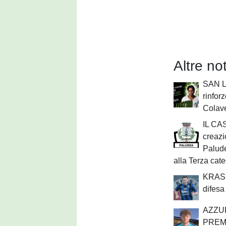
Altre no
SAN L
rinforz
Colav
IL CAS
creazio
Palude
alla Terza cat
KRAS 
difesa
AZZU
PREM