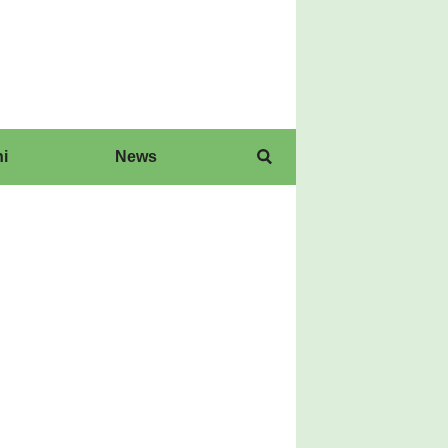
i
News