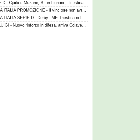
SERIE D - Cjarlins Muzane, Brian Lignano, Triestina e LME nel girone C
COPPA ITALIA PROMOZIONE - Il vincitore non avrà il posto ai play-off
COPPA ITALIA SERIE D - Derby LME-Triestina nel turno preliminare
SAN LUIGI - Nuovo rinforzo in difesa, arriva Colavecchio