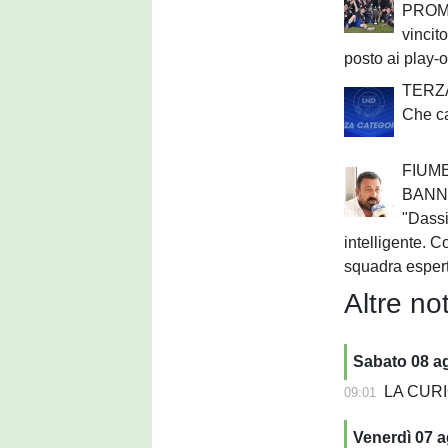
PROMO
vincit
posto ai play-o
TERZ
Che c
FIUM
BANNIA
"Dassi
intelligente. C
squadra esper
Altre not
Sabato 08 a
LA CURIOS
09:01
Venerdì 07 