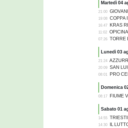
Martedì 04 
GIOVANIL
21:00
COPPA IT
19:08
KRAS REP
16:47
OPICINA -
11:02
TORRE PN
07:26
Lunedì 03 a
AZZURRA 
21:24
SAN LUIG
20:09
PRO CERVI
08:01
Domenica 0
FIUME VEN
08:17
Sabato 01 a
TRIESTIN
14:55
IL LUTTO
14:30