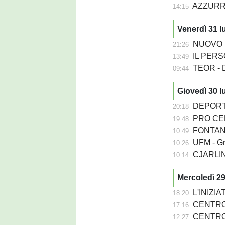
AZZURRA P
14:15
Venerdì 31 l
NUOVO PORD
21:26
IL PERSON
13:49
TEOR - D
09:44
Giovedì 30 l
DEPORTIV
20:18
PRO CER
19:48
FONTANA
10:49
UFM - Grion
10:26
CJARLINS MUZA
10:14
Mercoledì 29
L'INIZIATIVA - La 
18:20
CENTRO SEDIA 
17:16
CENTRO SEDIA
12:27