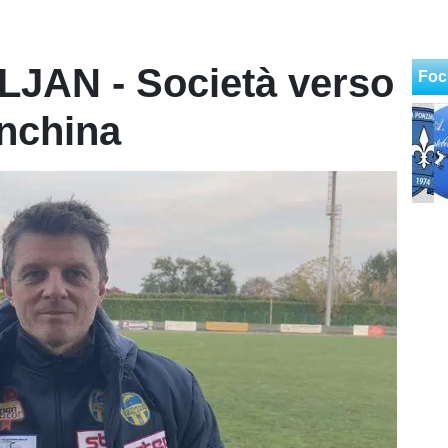
JAN - Società verso
Foc
anchina