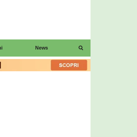
i
News