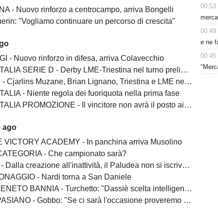
00:53
A - Nuovo rinforzo a centrocampo, arriva Bongelli
mercat
erin: "Vogliamo continuare un percorso di crescita"
00:49
e ne 
ago
00:45
I - Nuovo rinforzo in difesa, arriva Colavecchio
"Merc
LIA SERIE D - Derby LME-Triestina nel turno preliminare
Cjarlins Muzane, Brian Lignano, Triestina e LME nel girone C
ALIA - Niente regola dei fuoriquota nella prima fase
LIA PROMOZIONE - Il vincitore non avrà il posto ai play-off
5 ago
 VICTORY ACADEMY - In panchina arriva Musolino
ATEGORIA - Che campionato sarà?
lla creazione all'inattività, il Paludea non si iscrive alla Terza categoria
NAGGIO - Nardi torna a San Daniele
BANNIA - Turchetto: "Dassiè scelta intelligente. Costruito una squadra esperta"
 - Gobbo: "Se ci sarà l'occasione proveremo a salire. Franco Martin? Un vincente"