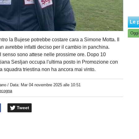
Le p
Oggi
ontro la Bujese potrebbe costare cara a Simone Motta. Il
n avrebbe infatti deciso per il cambio in panchina.
l senso sono attese nelle prossime ore. Dopo 10
istiana Sesljan occupa l'ultima posto in Promozione con
 La squadra triestina non ha ancora mai vinto.
iano
/ Data:
Mar 04 novembre 2025 alle 10:51
pecogna
Tweet