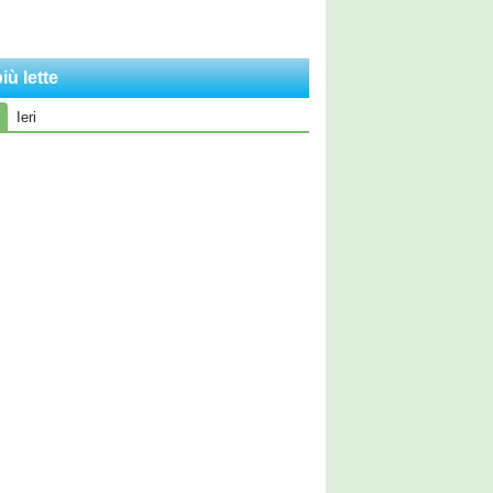
iù lette
Ieri