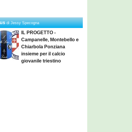
us
di Jessy Specogna
IL PROGETTO -
Campanelle, Montebello e
Chiarbola Ponziana
insieme per il calcio
giovanile triestino