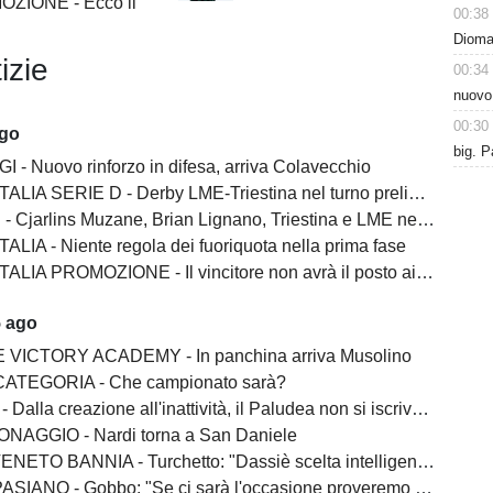
ZIONE - Ecco il
00:38
Dioman
izie
00:34
nuovo
00:30
ago
big. P
I - Nuovo rinforzo in difesa, arriva Colavecchio
LIA SERIE D - Derby LME-Triestina nel turno preliminare
Cjarlins Muzane, Brian Lignano, Triestina e LME nel girone C
ALIA - Niente regola dei fuoriquota nella prima fase
LIA PROMOZIONE - Il vincitore non avrà il posto ai play-off
5 ago
 VICTORY ACADEMY - In panchina arriva Musolino
ATEGORIA - Che campionato sarà?
lla creazione all'inattività, il Paludea non si iscrive alla Terza categoria
NAGGIO - Nardi torna a San Daniele
BANNIA - Turchetto: "Dassiè scelta intelligente. Costruito una squadra esperta"
 - Gobbo: "Se ci sarà l'occasione proveremo a salire. Franco Martin? Un vincente"