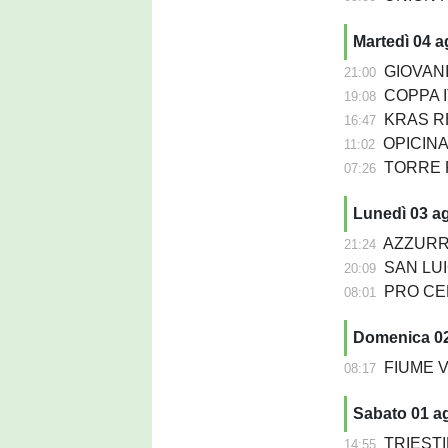
Martedì 04 
GIOVANIL
21:00
COPPA IT
19:08
KRAS REP
16:47
OPICINA -
11:02
TORRE PN
07:26
Lunedì 03 a
AZZURRA 
21:24
SAN LUIG
20:09
PRO CERVI
08:01
Domenica 0
FIUME VEN
08:17
Sabato 01 a
TRIESTIN
14:55