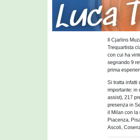
Il Cjarlins Muz
Trequartista c
con cui ha vin
segnando 9 ret
prima esperienz
Si tratta infat
importante: in
assist), 217 p
presenza in Se
il Milan con la
Piacenza, Pis
Ascoli, Cosen