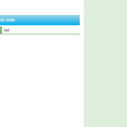
iù lette
Ieri