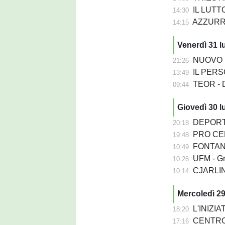
IL LUTTO
14:30
AZZURRA P
14:15
Venerdì 31 l
NUOVO PORD
21:26
IL PERSON
13:49
TEOR - D
09:44
Giovedì 30 l
DEPORTIV
20:18
PRO CER
19:48
FONTANA
10:49
UFM - Grion
10:26
CJARLINS MUZA
10:14
Mercoledì 29
L'INIZIATIVA - La 
18:20
CENTRO SEDIA 
17:16