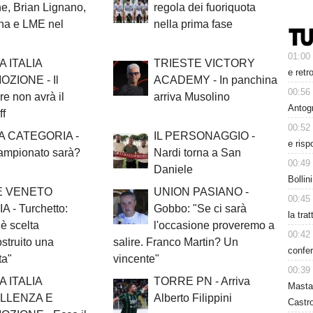
e, Brian Lignano,
regola dei fuoriquota
ina e LME nel
nella prima fase
01:00
 ITALIA
TRIESTE VICTORY
e retr
ZIONE - Il
ACADEMY - In panchina
00:56
ore non avrà il
arriva Musolino
Antog
ff
00:52
A CATEGORIA -
IL PERSONAGGIO -
e risp
ampionato sarà?
Nardi torna a San
00:49
Daniele
Bollin
E VENETO
UNION PASIANO -
00:45
 - Turchetto:
Gobbo: "Se ci sarà
la tra
è scelta
l'occasione proveremo a
00:42
ostruito una
salire. Franco Martin? Un
confer
ta"
vincente"
00:39
 ITALIA
TORRE PN - Arriva
Masta
LLENZA E
Alberto Filippini
Castro