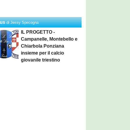
us
di Jessy Specogna
IL PROGETTO -
Campanelle, Montebello e
Chiarbola Ponziana
insieme per il calcio
giovanile triestino