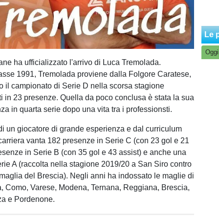
Le p
Oggi
ane ha ufficializzato l'arrivo di Luca Tremolada.
lasse 1991, Tremolada proviene dalla Folgore Caratese,
to il campionato di Serie D nella scorsa stagione
i in 23 presenze. Quella da poco conclusa è stata la sua
a in quarta serie dopo una vita tra i professionsti.
ti di un giocatore di grande esperienza e dal curriculum
 carriera vanta 182 presenze in Serie C (con 23 gol e 21
resenze in Serie B (con 35 gol e 43 assist) e anche una
rie A (raccolta nella stagione 2019/20 a San Siro contro
 maglia del Brescia). Negli anni ha indossato le maglie di
a, Como, Varese, Modena, Ternana, Reggiana, Brescia,
za e Pordenone.