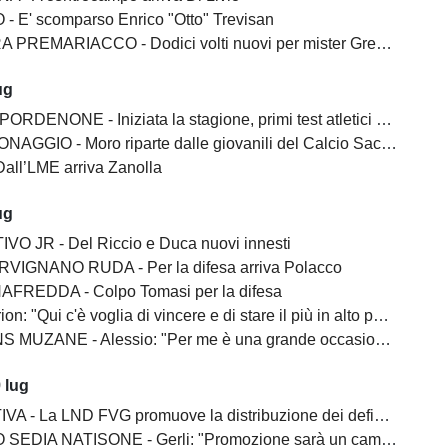
 - E' scomparso Enrico "Otto" Trevisan
REMARIACCO - Dodici volti nuovi per mister Gregoratti
ug
ENONE - Iniziata la stagione, primi test atletici al De Marchi
AGGIO - Moro riparte dalle giovanili del Calcio Sacile 2026
all’LME arriva Zanolla
ug
O JR - Del Riccio e Duca nuovi innesti
VIGNANO RUDA - Per la difesa arriva Polacco
FREDDA - Colpo Tomasi per la difesa
: "Qui c'è voglia di vincere e di stare il più in alto possibile"
NE - Alessio: "Per me è una grande occasione, qua c'è l'obiettivo di vincere"
 lug
LND FVG promuove la distribuzione dei defibrillatori semiautomatici esterni nelle strutture sportive regionali
NATISONE - Gerli: "Promozione sarà un campionato diverso da quello dell'anno scorso"