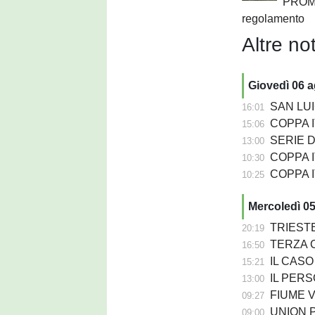
PROMO
regolamento
Altre not
Giovedì 06 
SAN LUIG
16:01
COPPA ITA
15:06
SERIE D - 
13:00
COPPA IT
10:30
COPPA ITA
10:25
Mercoledì 0
TRIESTE
20:19
TERZA C
16:50
IL CASO - Da
15:21
IL PERSO
13:00
FIUME VENETO 
09:27
UNION PASIANO
09:00