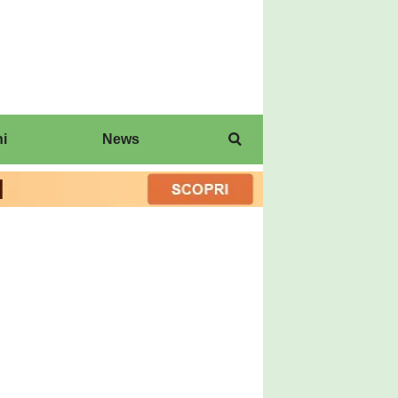
i
News