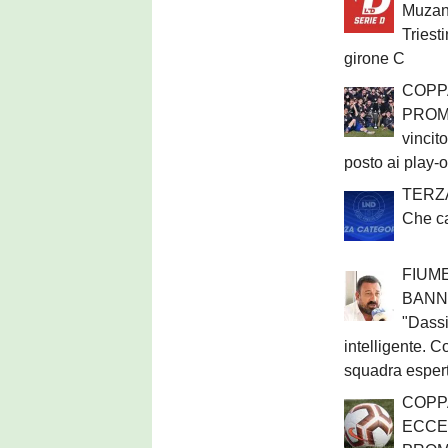
Muzan
Triest
girone C
COPPA
PROMO
vincit
posto ai play-o
TERZ
Che c
FIUM
BANNIA
"Dassi
intelligente. C
squadra esper
COPPA
ECCE