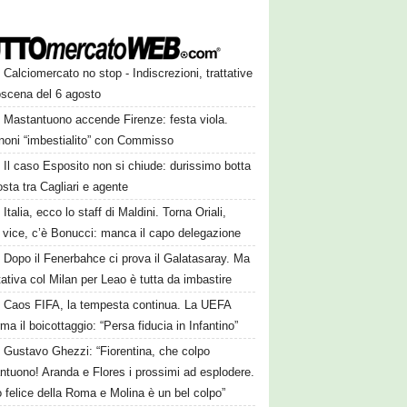
Calciomercato no stop - Indiscrezioni, trattative
oscena del 6 agosto
Mastantuono accende Firenze: festa viola.
noni “imbestialito” con Commisso
Il caso Esposito non si chiude: durissimo botta
osta tra Cagliari e agente
Italia, ecco lo staff di Maldini. Torna Oriali,
i vice, c’è Bonucci: manca il capo delegazione
Dopo il Fenerbahce ci prova il Galatasaray. Ma
ttativa col Milan per Leao è tutta da imbastire
Caos FIFA, la tempesta continua. La UEFA
ma il boicottaggio: “Persa fiducia in Infantino”
Gustavo Ghezzi: “Fiorentina, che colpo
ntuono! Aranda e Flores i prossimi ad esplodere.
 felice della Roma e Molina è un bel colpo”