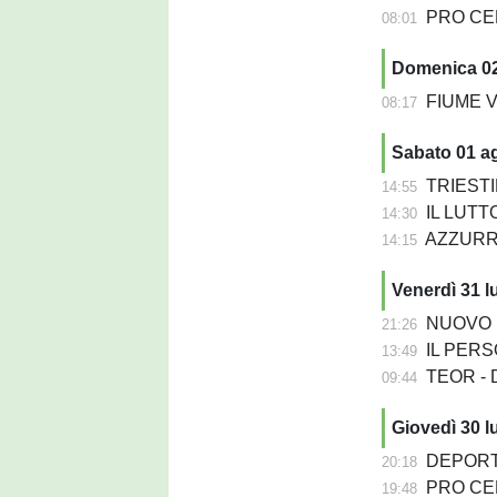
PRO CERVI
08:01
Domenica 0
FIUME VEN
08:17
Sabato 01 a
TRIESTIN
14:55
IL LUTTO
14:30
AZZURRA P
14:15
Venerdì 31 l
NUOVO PORD
21:26
IL PERSON
13:49
TEOR - D
09:44
Giovedì 30 l
DEPORTIV
20:18
PRO CER
19:48