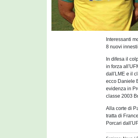
Interessanti mo
8 nuovi innest
In difesa il c
in forza all'U
dall'LME e il c
ecco Daniele B
evidenza in Pro
classe 2003 Br
Alla corte di P
tratta di Fran
Porcari dall'