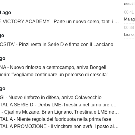
assal
00:41
9 ago
Malagò
ICTORY ACADEMY - Parte un nuovo corso, tanti i volti nuovi
00:38
Lione,
go
ITA' - Pinzi resta in Serie D e firma con il Lanciano
ago
A - Nuovo rinforzo a centrocampo, arriva Bongelli
erin: "Vogliamo continuare un percorso di crescita"
ago
I - Nuovo rinforzo in difesa, arriva Colavecchio
LIA SERIE D - Derby LME-Triestina nel turno preliminare
Cjarlins Muzane, Brian Lignano, Triestina e LME nel girone C
ALIA - Niente regola dei fuoriquota nella prima fase
LIA PROMOZIONE - Il vincitore non avrà il posto ai play-off