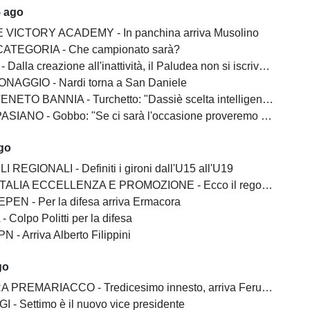
5 ago
 VICTORY ACADEMY - In panchina arriva Musolino
ATEGORIA - Che campionato sarà?
lla creazione all'inattività, il Paludea non si iscrive alla Terza categoria
NAGGIO - Nardi torna a San Daniele
BANNIA - Turchetto: "Dassiè scelta intelligente. Costruito una squadra esperta"
 - Gobbo: "Se ci sarà l'occasione proveremo a salire. Franco Martin? Un vincente"
ago
I REGIONALI - Definiti i gironi dall'U15 all'U19
ALIA ECCELLENZA E PROMOZIONE - Ecco il regolamento
EN - Per la difesa arriva Ermacora
 Colpo Politti per la difesa
 - Arriva Alberto Filippini
go
PREMARIACCO - Tredicesimo innesto, arriva Feruglio
I - Settimo è il nuovo vice presidente