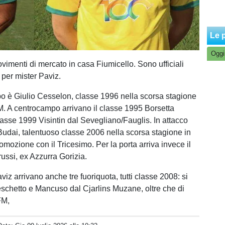
Le p
Oggi
vimenti di mercato in casa Fiumicello. Sono ufficiali
i per mister Paviz.
olpo è Giulio Cesselon, classe 1996 nella scorsa stagione
FM. A centrocampo arrivano il classe 1995 Borsetta
lasse 1999 Visintin dal Sevegliano/Fauglis. In attacco
udai, talentuoso classe 2006 nella scorsa stagione in
mozione con il Tricesimo. Per la porta arriva invece il
ussi, ex Azzurra Gorizia.
aviz arrivano anche tre fuoriquota, tutti classe 2008: si
ceschetto e Mancuso dal Cjarlins Muzane, oltre che di
UFM,