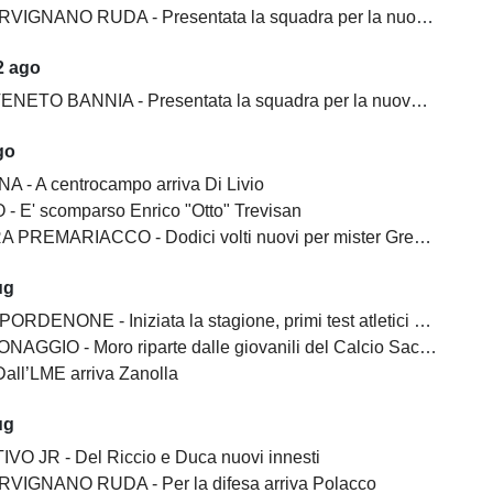
GNANO RUDA - Presentata la squadra per la nuova stagione
2 ago
ETO BANNIA - Presentata la squadra per la nuova stagione
go
A - A centrocampo arriva Di Livio
 - E' scomparso Enrico "Otto" Trevisan
REMARIACCO - Dodici volti nuovi per mister Gregoratti
ug
ENONE - Iniziata la stagione, primi test atletici al De Marchi
AGGIO - Moro riparte dalle giovanili del Calcio Sacile 2026
all’LME arriva Zanolla
ug
O JR - Del Riccio e Duca nuovi innesti
VIGNANO RUDA - Per la difesa arriva Polacco