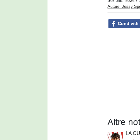
Sezione:
News
/ 
Autore: Jessy S
Condividi
Altre no
LA CU