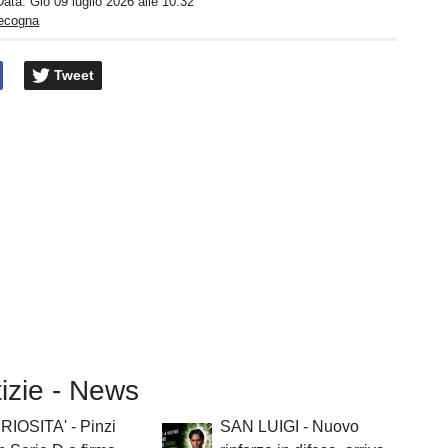
Data:
Gio 09 luglio 2026 alle 10:32
pecogna
Tweet
tizie - News
RIOSITA' - Pinzi
SAN LUIGI - Nuovo