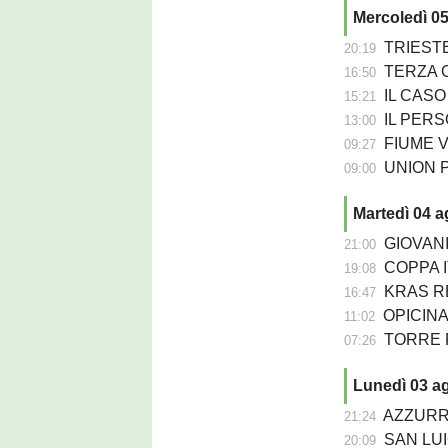
Mercoledì 0
TRIESTE
20:19
TERZA C
16:50
IL CASO - Da
15:21
IL PERSO
13:00
FIUME VENETO 
09:27
UNION PASIANO
09:00
Martedì 04 
GIOVANIL
21:00
COPPA IT
19:08
KRAS REP
16:47
OPICINA -
11:02
TORRE PN
07:26
Lunedì 03 a
AZZURRA 
21:24
SAN LUIG
20:09