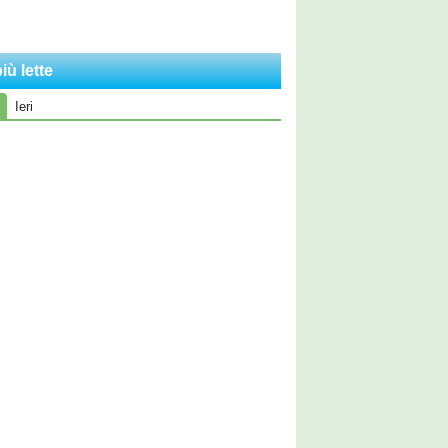
iù lette
Ieri