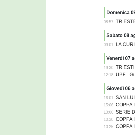
Domenica 0
TRIESTE V
08:57
Sabato 08 a
LA CURIOS
09:01
Venerdì 07 
TRIESTIN
19:30
UBF - Gu
12:18
Giovedì 06 
SAN LUIG
16:01
COPPA ITA
15:06
SERIE D - 
13:00
COPPA IT
10:30
COPPA ITA
10:25