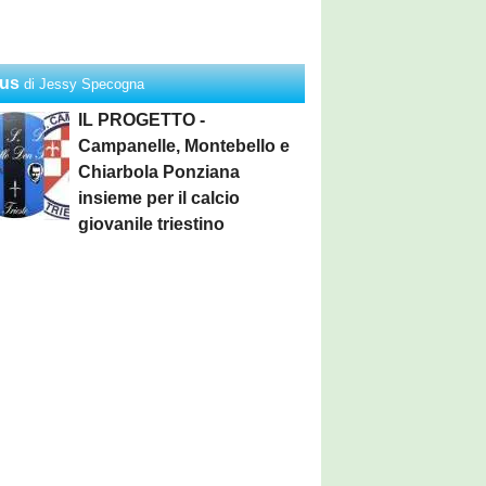
us
di Jessy Specogna
IL PROGETTO -
Campanelle, Montebello e
Chiarbola Ponziana
insieme per il calcio
giovanile triestino