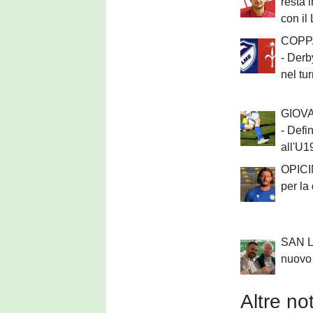
resta 
con il
COPPA
- Derb
nel tu
GIOVA
- Defin
all'U1
OPICIN
per la
SAN LU
nuovo 
Altre not