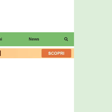
i
News