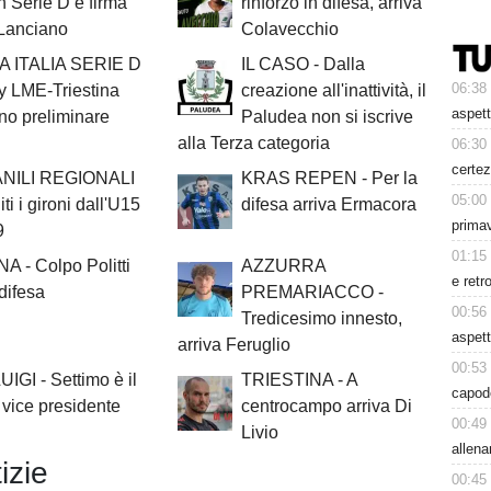
in Serie D e firma
rinforzo in difesa, arriva
 Lanciano
Colavecchio
 ITALIA SERIE D
IL CASO - Dalla
06:38
y LME-Triestina
creazione all'inattività, il
aspett
rno preliminare
Paludea non si iscrive
alla Terza categoria
06:30
certez
NILI REGIONALI
KRAS REPEN - Per la
05:00
iti i gironi dall'U15
difesa arriva Ermacora
primav
9
01:15
A - Colpo Politti
AZZURRA
e retr
 difesa
PREMARIACCO -
00:56
Tredicesimo innesto,
aspet
arriva Feruglio
00:53
IGI - Settimo è il
TRIESTINA - A
capode
vice presidente
centrocampo arriva Di
00:49
Livio
allen
izie
00:45